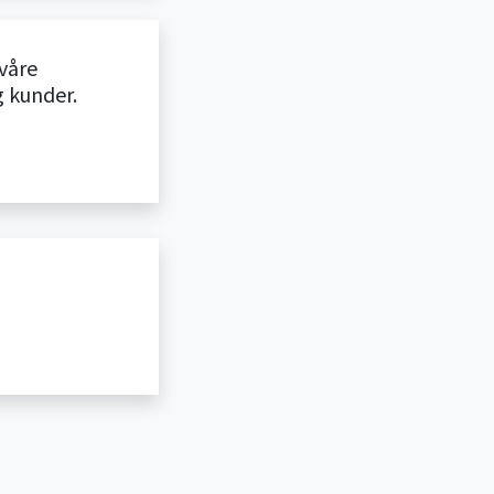
 våre
g kunder.