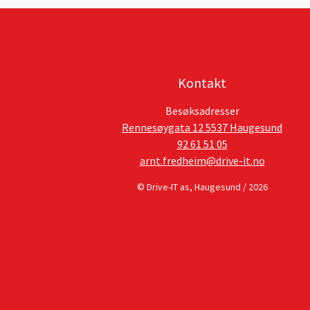
Kontakt
Besøksadresser
Rennesøygata 12 5537 Haugesund
92 61 51 05
arnt.fredheim@drive-it.no
© Drive-IT as, Haugesund / 2026