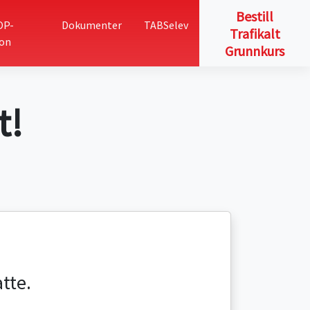
Bestill
OP-
Dokumenter
TABSelev
Trafikalt
jon
Grunnkurs
t!
atte.