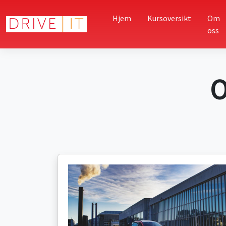
Hjem
Kursoversikt
Om
oss
O