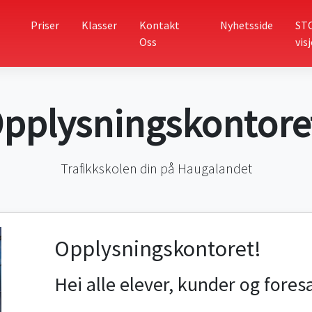
Priser
Klasser
Kontakt
Nyhetsside
ST
Oss
vis
pplysningskontore
Trafikkskolen din på Haugalandet
Opplysningskontoret!
Hei alle elever, kunder og fores