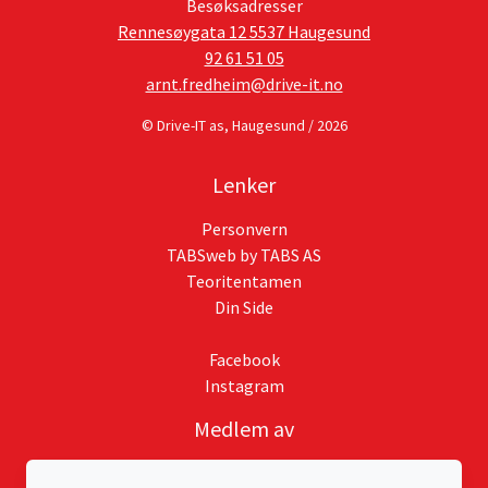
Besøksadresser
Rennesøygata 12 5537 Haugesund
92 61 51 05
arnt.fredheim@drive-it.no
© Drive-IT as, Haugesund / 2026
Lenker
Personvern
TABSweb
by TABS AS
Teoritentamen
Din Side
Facebook
Instagram
Medlem av