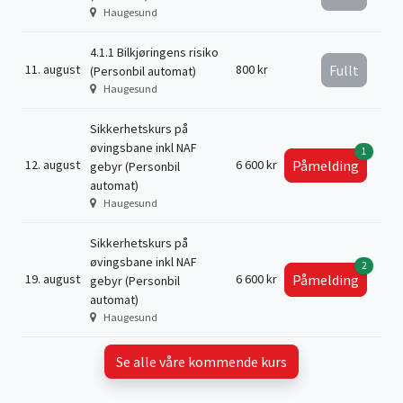
Haugesund
4.1.1 Bilkjøringens risiko
11. august
800 kr
Fullt
(Personbil automat)
Haugesund
Sikkerhetskurs på
øvingsbane inkl NAF
1
12. august
6 600 kr
Påmelding
gebyr (Personbil
automat)
Haugesund
Sikkerhetskurs på
øvingsbane inkl NAF
2
19. august
6 600 kr
Påmelding
gebyr (Personbil
automat)
Haugesund
Se alle våre kommende kurs