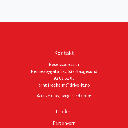
Kontakt
Besøksadresser
Rennesøygata 12 5537 Haugesund
92 61 51 05
arnt.fredheim@drive-it.no
© Drive-IT as, Haugesund / 2026
Lenker
Personvern