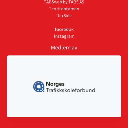
TABSweb
by TABS AS
Teoritentamen
Din Side
Facebook
Instagram
Medlem av