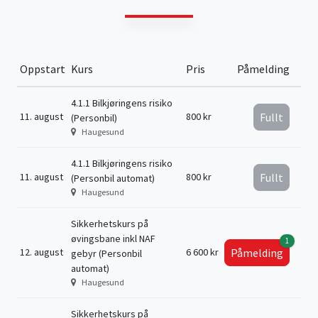
Oppstart
Kurs
Pris
Påmelding
4.1.1 Bilkjøringens risiko
11. august
800 kr
Fullt
(Personbil)
Haugesund
4.1.1 Bilkjøringens risiko
11. august
800 kr
Fullt
(Personbil automat)
Haugesund
Sikkerhetskurs på
øvingsbane inkl NAF
1
12. august
6 600 kr
Påmelding
gebyr (Personbil
automat)
Haugesund
Sikkerhetskurs på