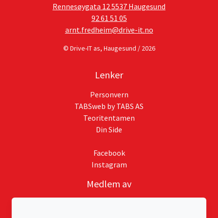
Rennesøygata 12 5537 Haugesund
92 61 51 05
arnt.fredheim@drive-it.no
© Drive-IT as, Haugesund / 2026
Lenker
Personvern
TABSweb
by TABS AS
Teoritentamen
Din Side
Facebook
Instagram
Medlem av