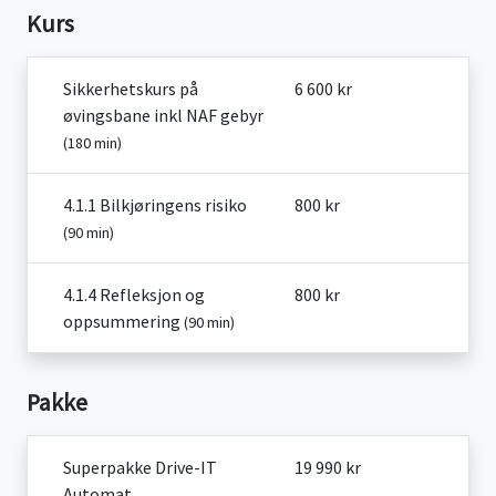
Kurs
Sikkerhetskurs på
6 600 kr
øvingsbane inkl NAF gebyr
(180 min)
4.1.1 Bilkjøringens risiko
800 kr
(90 min)
4.1.4 Refleksjon og
800 kr
oppsummering
(90 min)
Pakke
Superpakke Drive-IT
19 990 kr
Automat