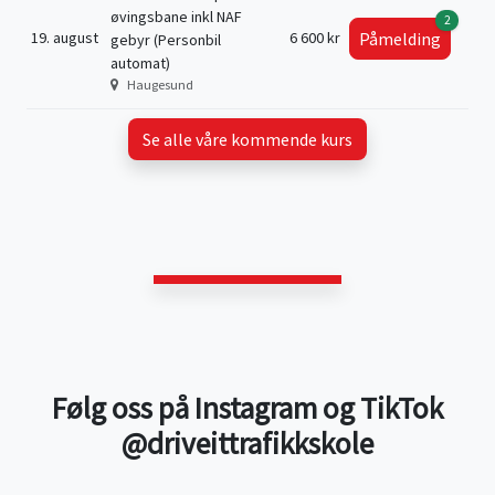
øvingsbane inkl NAF
2
19. august
6 600 kr
Påmelding
gebyr (Personbil
automat)
Haugesund
Se alle våre kommende kurs
Følg oss på Instagram og TikTok
@driveittrafikkskole