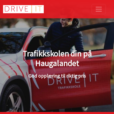
Trafikkskolen din på
Haugalandet
God opplæring til riktig pris